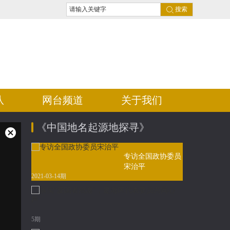
搜索
队
网台频道
关于我们
《中国地名起源地探寻》
专访全国政协委员
宋治平
2021-03-14期
落
实“爱
5期
国