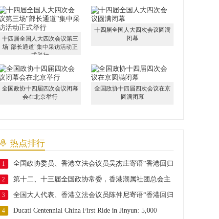
十四届全国人大四次会议圆满
闭幕
十四届全国人大四次会议第三
场"部长通道"集中采访活动正
式举行
全国政协十四届四次会议闭幕
全国政协十四届四次会议在京
会在北京举行
圆满闭幕
热点排行
全国政协委员、香港立法会议员吴杰庄寄语“香港回归
1
第十二、十三届全国政协常委，香港潮属社团总会主
29周年”
2
全国大人代表、香港立法会议员陈仲尼寄语“香港回归
席胡定旭寄语“香港回归29周年”
3
Ducati Centennial China First Ride in Jinyun: 5,000
29周年”
4