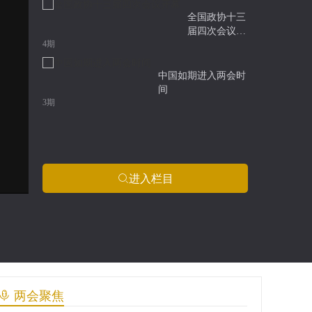
者
治
全国政协十三
港”，
届四次会议开
是
4期
幕
港
区
中国如期进入两会时
代
间
表
3期
委
员
共
同
心
进入栏目
声
两会聚焦