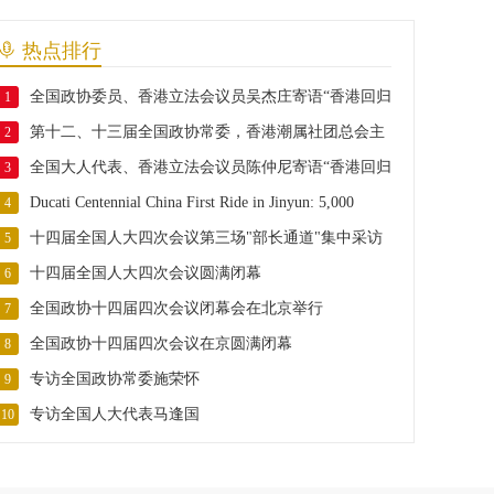
热点排行
全国政协委员、香港立法会议员吴杰庄寄语“香港回归
1
第十二、十三届全国政协常委，香港潮属社团总会主
29周年”
2
全国大人代表、香港立法会议员陈仲尼寄语“香港回归
席胡定旭寄语“香港回归29周年”
3
Ducati Centennial China First Ride in Jinyun: 5,000
29周年”
4
十四届全国人大四次会议第三场"部长通道"集中采访
Riders from 13 Countries Gather for ISTL Interna
5
十四届全国人大四次会议圆满闭幕
活动正式举行
6
全国政协十四届四次会议闭幕会在北京举行
7
全国政协十四届四次会议在京圆满闭幕
8
专访全国政协常委施荣怀
9
专访全国人大代表马逢国
10