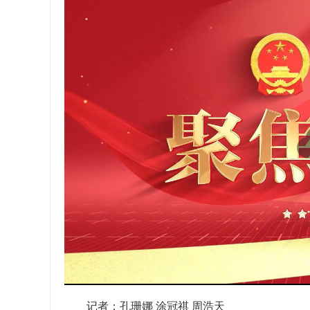
记者：孔珊娜 涂冠祺 周浩天