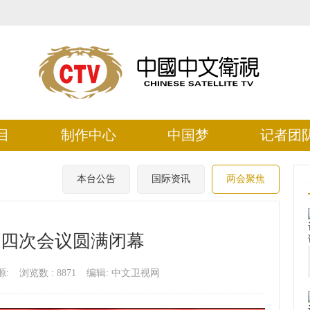
目
制作中心
中国梦
记者团
本台公告
国际资讯
两会聚焦
大四次会议圆满闭幕
源:
浏览数 :
8871
编辑: 中文卫视网