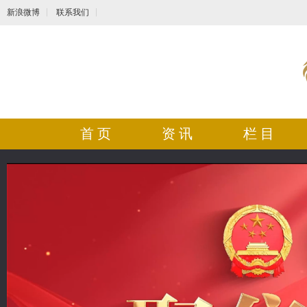
新浪微博
联系我们
首 页
资 讯
栏 目