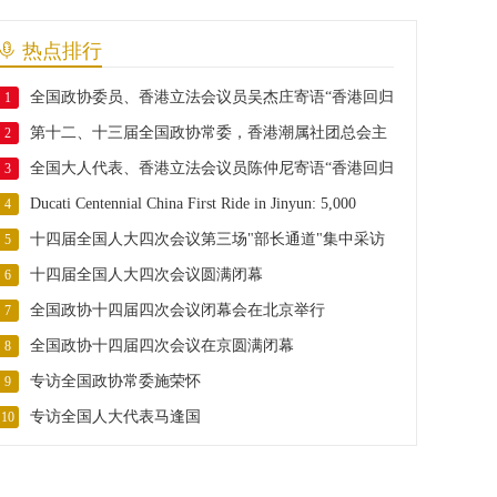
热点排行
全国政协委员、香港立法会议员吴杰庄寄语“香港回归
1
第十二、十三届全国政协常委，香港潮属社团总会主
29周年”
2
全国大人代表、香港立法会议员陈仲尼寄语“香港回归
席胡定旭寄语“香港回归29周年”
3
Ducati Centennial China First Ride in Jinyun: 5,000
29周年”
4
十四届全国人大四次会议第三场"部长通道"集中采访
Riders from 13 Countries Gather for ISTL Interna
5
十四届全国人大四次会议圆满闭幕
活动正式举行
6
全国政协十四届四次会议闭幕会在北京举行
7
全国政协十四届四次会议在京圆满闭幕
8
专访全国政协常委施荣怀
9
专访全国人大代表马逢国
10