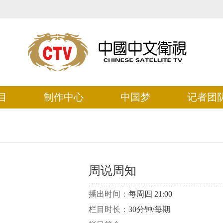
目
制作中心
中国梦
记者团
周说周知
播出时间：
每周四 21:00
栏目时长：
30分钟/每期